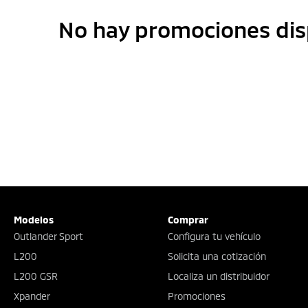
No hay promociones dis
Modelos
Comprar
Outlander Sport
Configura tu vehículo
L200
Solicita una cotización
L200 GSR
Localiza un distribuidor
Xpander
Promociones