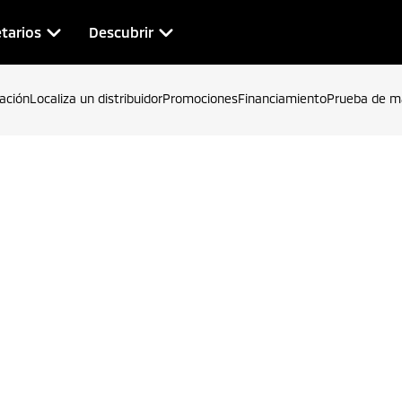
tarios
Descubrir
zación
Localiza un distribuidor
Promociones
Financiamiento
Prueba de m