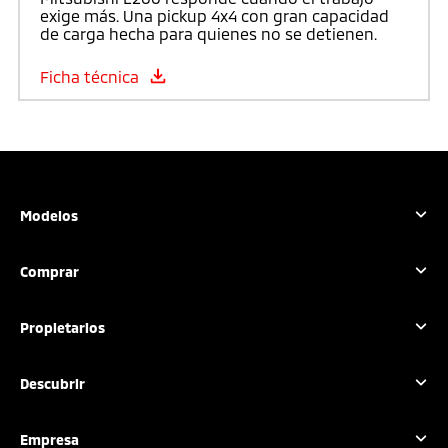
exige más. Una pickup 4x4 con gran capacidad
de carga hecha para quienes no se detienen.
Ficha técnica
Modelos
Outlander Sport
Comprar
L200
L200 GSR
Configura tu vehículo
Propietarios
Xpander
Solicita una cotización
Xpander Cross
Localiza un distribuidor
Acción preventiva
Descubrir
Outlander PHEV
Promociones
Agenda un servicio
Montero Sport
Financiamiento
Mantenimiento
Filosofía
Empresa